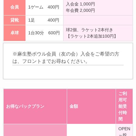
入会金 1,000円
会員
1ゲーム 400円
年会費 2,000円
貸靴
1足 400円
球2個、ラケット2本付き
卓球
1台30分 600円
【ラケット2本追加100円】
※麻生塾ボウル会員（友の会）入会をご希望の方
は、フロントまでお尋ねください。
ご利
用可
お得なパックプラン
金額
能受
付時
間
OPEN
～投