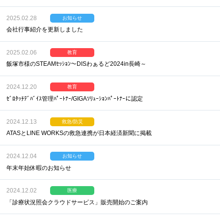
2025.02.28
お知らせ
会社行事紹介を更新しました
2025.02.06
教育
飯塚市様のSTEAMｾｯｼｮﾝ～DISわぁるど2024in長崎～
2024.12.20
教育
ｾﾞﾛﾀｯﾁﾃﾞﾊﾞｲｽ管理ﾊﾟｰﾄﾅｰ/GIGAｿﾘｭｰｼｮﾝﾊﾟｰﾄﾅｰに認定
2024.12.13
救急/防災
ATASとLINE WORKSの救急連携が日本経済新聞に掲載
2024.12.04
お知らせ
年末年始休暇のお知らせ
2024.12.02
医療
「診療状況照会クラウドサービス」販売開始のご案内