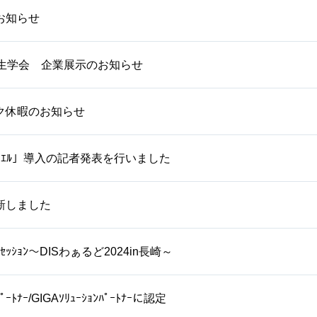
お知らせ
衛生学会 企業展示のお知らせ
ク休暇のお知らせ
ｽｸｴﾙ」導入の記者発表を行いました
新しました
ｯｼｮﾝ～DISわぁるど2024in長崎～
ﾟｰﾄﾅｰ/GIGAｿﾘｭｰｼｮﾝﾊﾟｰﾄﾅｰに認定