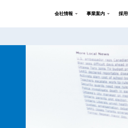
会社情報
事業案内
採用
会社概要
会社沿革
代表挨拶
経営理念
社会貢献活動
部活動紹介
会社行事紹介
医療ソリューショ
健康経営ソリュー
救急/防災ソリュ
教育ソリューショ