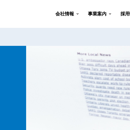
会社情報
事業案内
採用
会社概要
会社沿革
代表挨拶
経営理念
社会貢献活動
部活動紹介
会社行事紹介
医療ソリューショ
健康経営ソリュー
救急/防災ソリュ
教育ソリューショ