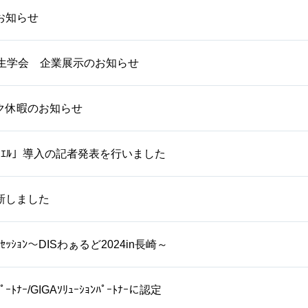
お知らせ
衛生学会 企業展示のお知らせ
ク休暇のお知らせ
ｽｸｴﾙ」導入の記者発表を行いました
新しました
ｯｼｮﾝ～DISわぁるど2024in長崎～
ﾟｰﾄﾅｰ/GIGAｿﾘｭｰｼｮﾝﾊﾟｰﾄﾅｰに認定