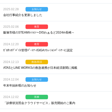
2025.02.28
お知らせ
会社行事紹介を更新しました
2025.02.06
教育
飯塚市様のSTEAMｾｯｼｮﾝ～DISわぁるど2024in長崎～
2024.12.20
教育
ｾﾞﾛﾀｯﾁﾃﾞﾊﾞｲｽ管理ﾊﾟｰﾄﾅｰ/GIGAｿﾘｭｰｼｮﾝﾊﾟｰﾄﾅｰに認定
2024.12.13
救急/防災
ATASとLINE WORKSの救急連携が日本経済新聞に掲載
2024.12.04
お知らせ
年末年始休暇のお知らせ
2024.12.02
医療
「診療状況照会クラウドサービス」販売開始のご案内