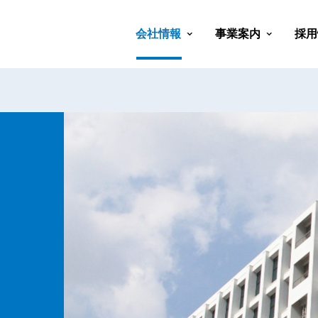
会社情報
事業案内
採用
会社概要
会社沿革
代表挨拶
経営理念
社会貢献活動
部活動紹介
会社行事紹介
医療ソリューショ
健康経営ソリュー
救急/防災ソリュ
教育ソリューショ