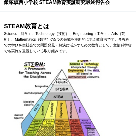
飯塚鎮西小学校 STEAM教育実証研究最終報告会
STEAM教育とは
Science（科学）、Technology（技術）、Engineering（工学）、Arts（芸
術）、Mathematics（数学）の5つの領域を横断的に学ぶ教育法です。各教科
での学びを実社会での問題発見・解決に活かすための教育として、文部科学省
でも実施を重視している取り組みです。