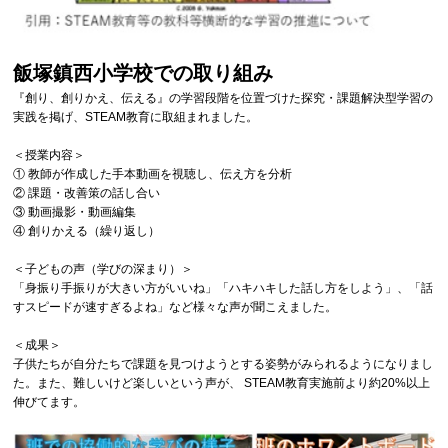
飯塚鎮西小学校での取り組み
『創り、創りかえ、伝える』の学習段階を位置づけた探究・課題解決型学習の
実践を掲げ、STEAM教育に取組まれました。
＜授業内容＞
① 教師が作成した手本動画を視聴し、伝え方を分析
② 課題・改善策の話し合い
③ 動画撮影・動画編集
④ 創りかえる（繰り返し）
＜子どもの声（学びの深まり）＞
「身振り手振りが大きい方がいいね」「ハキハキした話し方をしよう」、「話
すスピードが速すぎるよね」など様々な声が聞こえました。
＜成果＞
子供たちが自分たちで課題を見つけようとする姿勢がみられるようになりまし
た。また、難しいけど楽しいという声が、 STEAM教育実施前より約20%以上
伸びてます。