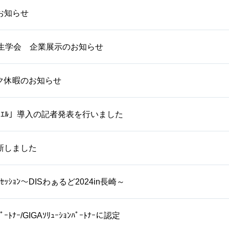
お知らせ
衛生学会 企業展示のお知らせ
ク休暇のお知らせ
ｽｸｴﾙ」導入の記者発表を行いました
新しました
ｯｼｮﾝ～DISわぁるど2024in長崎～
ﾟｰﾄﾅｰ/GIGAｿﾘｭｰｼｮﾝﾊﾟｰﾄﾅｰに認定