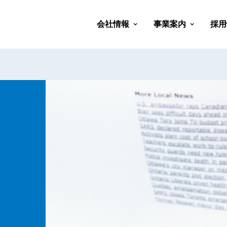
会社情報
事業案内
採用
会社概要
会社沿革
代表挨拶
経営理念
社会貢献活動
部活動紹介
会社行事紹介
医療ソリューショ
健康経営ソリュー
救急/防災ソリュ
教育ソリューショ