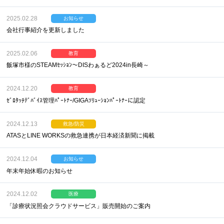
2025.02.28
お知らせ
会社行事紹介を更新しました
2025.02.06
教育
飯塚市様のSTEAMｾｯｼｮﾝ～DISわぁるど2024in長崎～
2024.12.20
教育
ｾﾞﾛﾀｯﾁﾃﾞﾊﾞｲｽ管理ﾊﾟｰﾄﾅｰ/GIGAｿﾘｭｰｼｮﾝﾊﾟｰﾄﾅｰに認定
2024.12.13
救急/防災
ATASとLINE WORKSの救急連携が日本経済新聞に掲載
2024.12.04
お知らせ
年末年始休暇のお知らせ
2024.12.02
医療
「診療状況照会クラウドサービス」販売開始のご案内